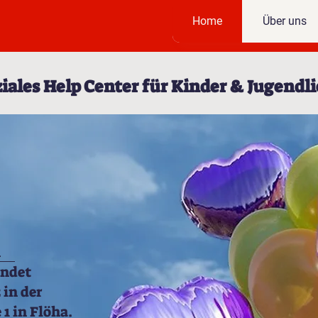
Home
Über uns
iales Help Center für Kinder & Jugendl
n
ündet
 in der
1 in Flöha.