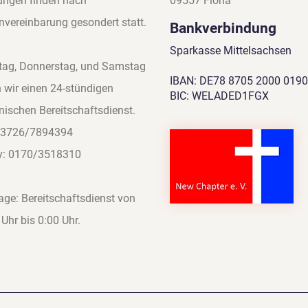
ungen finden nach
09557 Flöha
nvereinbarung gesondert statt.
Bankverbindung
Sparkasse Mittelsachsen
tag, Donnerstag, und Samstag
IBAN: DE78 8705 2000 0190
 wir einen 24-stündigen
BIC: WELADED1FGX
onischen Bereitschaftsdienst.
 03726/7894394
y: 0170/3518310
tage: Bereitschaftsdienst von
 Uhr bis 0:00 Uhr.