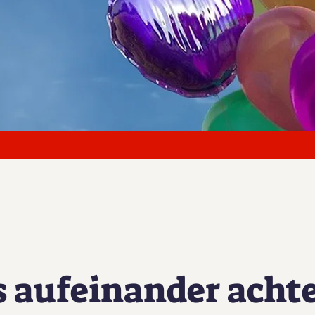
Hebräer 10,24
s aufeinander acht